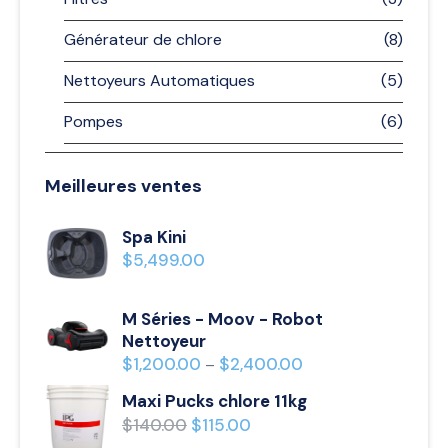
Générateur de chlore
(8)
Nettoyeurs Automatiques
(5)
Pompes
(6)
Meilleures ventes
Spa Kini
$
5,499.00
M Séries - Moov - Robot
Nettoyeur
$
1,200.00
$
2,400.00
–
Maxi Pucks chlore 11kg
$
140.00
$
115.00