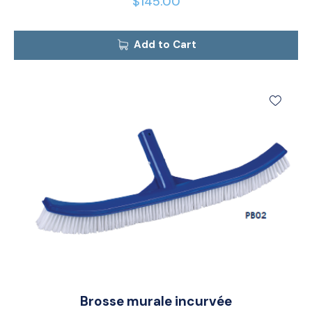
$
145.00
Add to Cart
Brosse murale incurvée