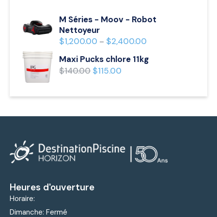
M Séries - Moov - Robot
Nettoyeur
$
1,200.00
$
2,400.00
–
Maxi Pucks chlore 11kg
$
140.00
$
115.00
Heures d'ouverture
Horaire:
Dimanche: Fermé