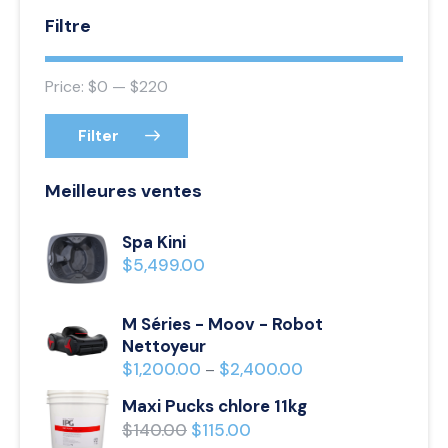
Filtre
Price:
$0
—
$220
Filter
Meilleures ventes
Spa Kini
$
5,499.00
M Séries - Moov - Robot
Nettoyeur
$
1,200.00
$
2,400.00
–
Maxi Pucks chlore 11kg
$
140.00
$
115.00