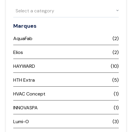
Select a category
Marques
AquaFab
(2)
Elios
(2)
HAYWARD
(10)
HTH Extra
(5)
HVAC Concept
(1)
INNOVASPA
(1)
Lumi-O
(3)