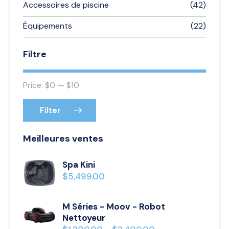
Accessoires de piscine
(42)
Équipements
(22)
Filtre
Price:
$0
—
$10
Filter
Meilleures ventes
Spa Kini
$
5,499.00
M Séries - Moov - Robot
Nettoyeur