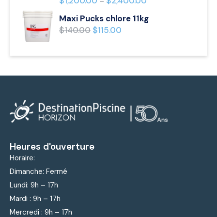
$
1,200.00
$
2,400.00
–
Maxi Pucks chlore 11kg
$
140.00
$
115.00
Heures d'ouverture
Horaire:
Dimanche: Fermé
Lundi: 9
h – 17h
Mardi : 9
h – 17h
Mercredi : 9
h – 17h