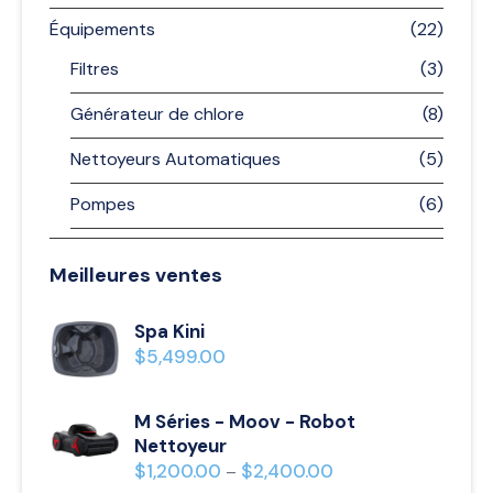
Équipements
(22)
Filtres
(3)
Générateur de chlore
(8)
Nettoyeurs Automatiques
(5)
Pompes
(6)
Meilleures ventes
Spa Kini
$
5,499.00
M Séries - Moov - Robot
Nettoyeur
$
1,200.00
$
2,400.00
–