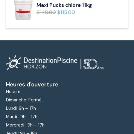
Maxi Pucks chlore 11kg
$
140.00
$
115.00
Heures d'ouverture
Horaire:
Dimanche: Fermé
Lundi: 9
h – 17h
Mardi : 9
h – 17h
Mercredi : 9
h – 17h
Jeudi : 9
h – 18h