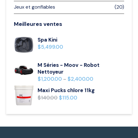
Jeux et gonflables
(20)
Meilleures ventes
Spa Kini
$
5,499.00
M Séries - Moov - Robot
Nettoyeur
$
1,200.00
$
2,400.00
–
Maxi Pucks chlore 11kg
$
140.00
$
115.00