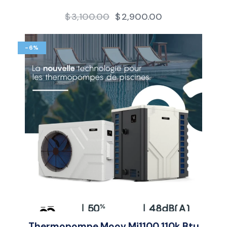
$
3,100.00
$
2,900.00
-6%
Thermopompe Moov Mi1100 110k Btu