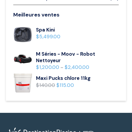
Meilleures ventes
Spa Kini
$
5,499.00
M Séries - Moov - Robot
Nettoyeur
$
1,200.00
$
2,400.00
–
Maxi Pucks chlore 11kg
$
140.00
$
115.00