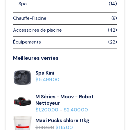
Spa
(14)
Chauffe-Piscine
(8)
Accessoires de piscine
(42)
Équipements
(22)
Meilleures ventes
Spa Kini
$
5,499.00
M Séries - Moov - Robot
Nettoyeur
$
1,200.00
$
2,400.00
–
Maxi Pucks chlore 11kg
$
140.00
$
115.00