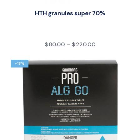
HTH granules super 70%
$
80.00
–
$
220.00
-13%