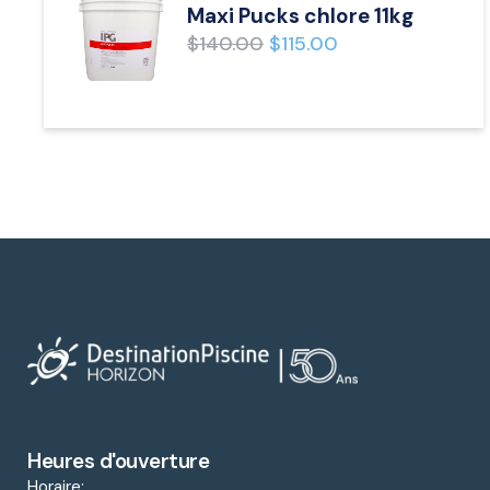
Maxi Pucks chlore 11kg
$
140.00
$
115.00
Heures d'ouverture
Horaire: