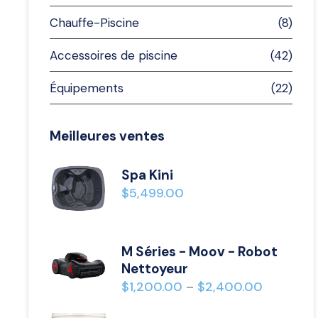
Chauffe-Piscine
(8)
Accessoires de piscine
(42)
Équipements
(22)
Meilleures ventes
Spa Kini
$
5,499.00
M Séries - Moov - Robot
Nettoyeur
$
1,200.00
$
2,400.00
–