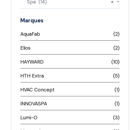
Spa (14)
×
Marques
AquaFab
(2)
Elios
(2)
HAYWARD
(10)
HTH Extra
(5)
HVAC Concept
(1)
INNOVASPA
(1)
Lumi-O
(3)