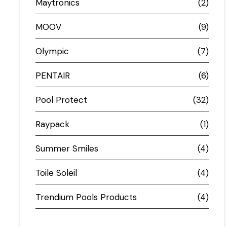
Maytronics
(2)
MOOV
(9)
Olympic
(7)
PENTAIR
(6)
Pool Protect
(32)
Raypack
(1)
Summer Smiles
(4)
Toile Soleil
(4)
Trendium Pools Products
(4)