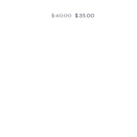
$
40.00
$
35.00