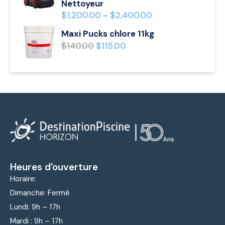
Nettoyeur
$
1,200.00
$
2,400.00
–
Maxi Pucks chlore 11kg
$
140.00
$
115.00
Heures d'ouverture
Horaire:
Dimanche: Fermé
Lundi: 9
h – 17h
Mardi : 9
h – 17h