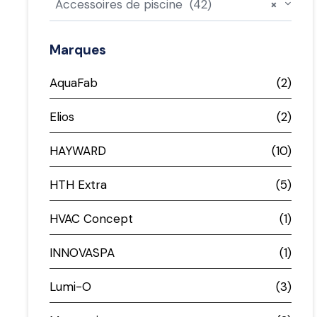
Accessoires de piscine (42)
×
Marques
AquaFab
(2)
Elios
(2)
HAYWARD
(10)
HTH Extra
(5)
HVAC Concept
(1)
INNOVASPA
(1)
Lumi-O
(3)