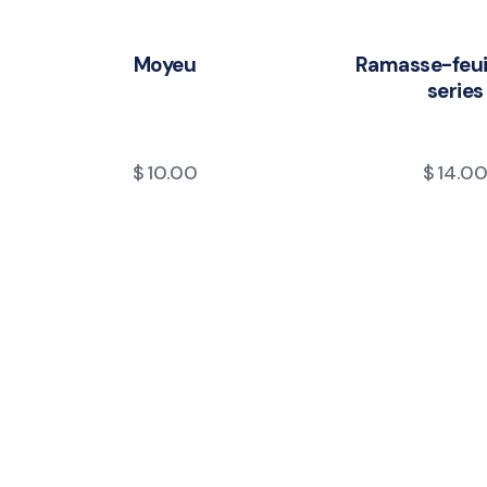
Moyeu
Ramasse-feuil
series
$
10.00
$
14.0