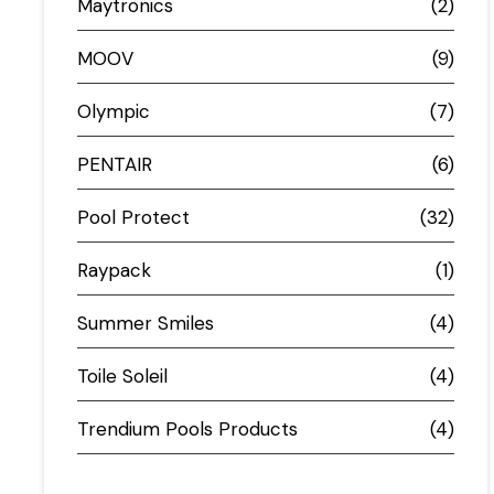
Maytronics
(2)
MOOV
(9)
Olympic
(7)
PENTAIR
(6)
Pool Protect
(32)
Raypack
(1)
Summer Smiles
(4)
Toile Soleil
(4)
Trendium Pools Products
(4)