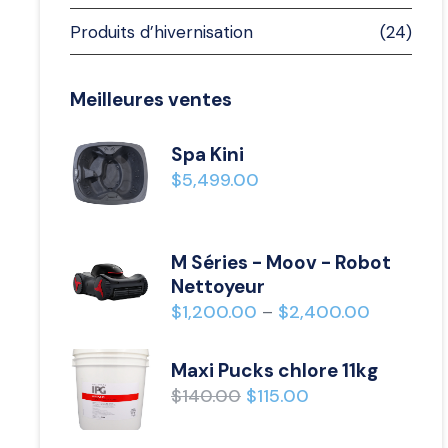
Produits d’hivernisation
(24)
Meilleures ventes
Spa Kini
$
5,499.00
M Séries - Moov - Robot
Nettoyeur
$
1,200.00
$
2,400.00
–
Maxi Pucks chlore 11kg
$
140.00
$
115.00