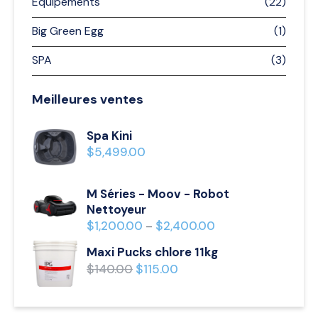
Équipements
(22)
Big Green Egg
(1)
SPA
(3)
Meilleures ventes
Spa Kini
$
5,499.00
M Séries - Moov - Robot
Nettoyeur
$
1,200.00
$
2,400.00
–
Maxi Pucks chlore 11kg
$
140.00
$
115.00