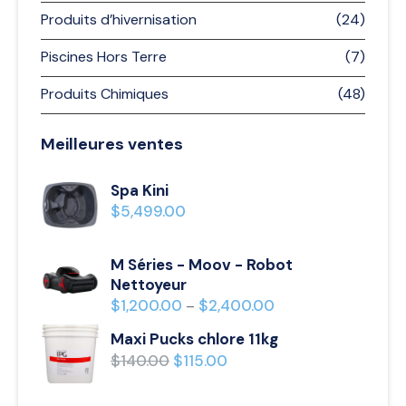
Produits d’hivernisation
(24)
Piscines Hors Terre
(7)
Produits Chimiques
(48)
Meilleures ventes
Spa Kini
$
5,499.00
M Séries - Moov - Robot
Nettoyeur
$
1,200.00
$
2,400.00
–
Maxi Pucks chlore 11kg
$
140.00
$
115.00