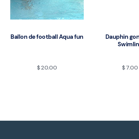
Ballon de football Aqua fun
Dauphin gon
Swimli
$
20.00
$
7.00