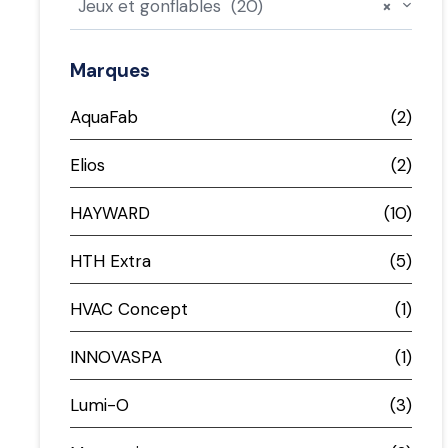
Jeux et gonflables (20)
×
Marques
AquaFab
(2)
Elios
(2)
HAYWARD
(10)
HTH Extra
(5)
HVAC Concept
(1)
INNOVASPA
(1)
Lumi-O
(3)