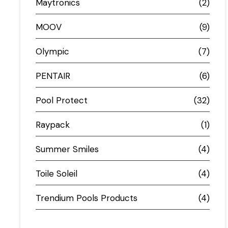
Maytronics
(2)
MOOV
(9)
Olympic
(7)
PENTAIR
(6)
Pool Protect
(32)
Raypack
(1)
Summer Smiles
(4)
Toile Soleil
(4)
Trendium Pools Products
(4)