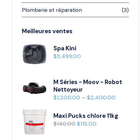
Plomberie et réparation
(3)
Meilleures ventes
Spa Kini
$
5,499.00
M Séries - Moov - Robot
Nettoyeur
$
1,200.00
$
2,400.00
–
Maxi Pucks chlore 11kg
$
140.00
$
115.00